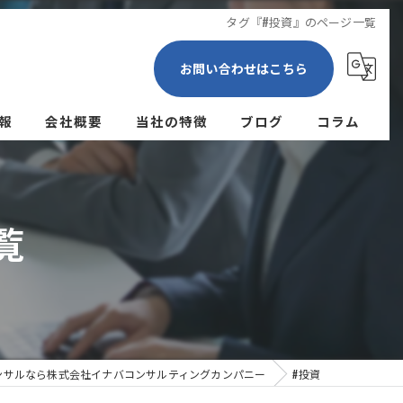
タグ『#投資』のページ一覧
お問い合わせはこちら
報
会社概要
当社の特徴
ブログ
コラム
経営
人事評価
覧
営業
集客
業務改善
ンサルなら株式会社イナバコンサルティングカンパニー
#投資