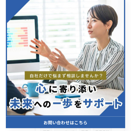
最近の投稿
Recent Posts
2026/01/21
中小企業の経営課題に応えるコンサルティングの活用術と信頼できるパートナー選び
タグ
Tags
確定拠出年金
中小企業
コンサル
研修
マーケティング
人事育成
お問い合わせはこちら